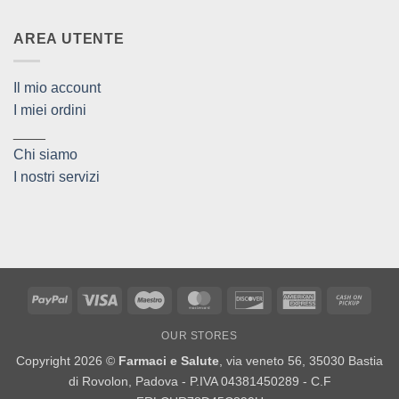
AREA UTENTE
Il mio account
I miei ordini
____
Chi siamo
I nostri servizi
PayPal
Visa
Maestro
MasterCard
Discover
American
Cash
Express
on
OUR STORES
Picku
Copyright 2026 ©
Farmaci e Salute
, via veneto 56, 35030 Bastia
di Rovolon, Padova - P.IVA 04381450289 - C.F